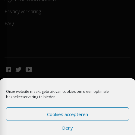
Privacy verklaring
FAQ
Over ons
Prepaid Opwaarderen
Onze website maakt gebruik van cookies om u een optimale
Algemene voorwaarden
Privacy verklaring
FAQ
bezoekerservaring te bieden
Cookies accepteren
Deny
Copyright 2021 Trackitt. Alle Rechten Voorbehouden.