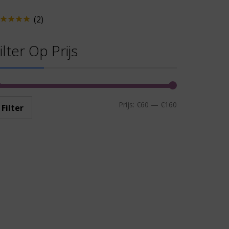
(2)
ardering
it 5
ilter Op Prijs
Prijs:
€60
—
€160
Filter