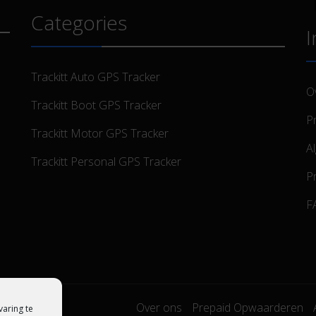
Categories
I
Trackitt Auto GPS Tracker
O
Trackitt Boot GPS Tracker
P
Trackitt Motor GPS Tracker
A
Trackitt Personal GPS Tracker
Pr
F
Over ons
Prepaid Opwaarderen
aring te