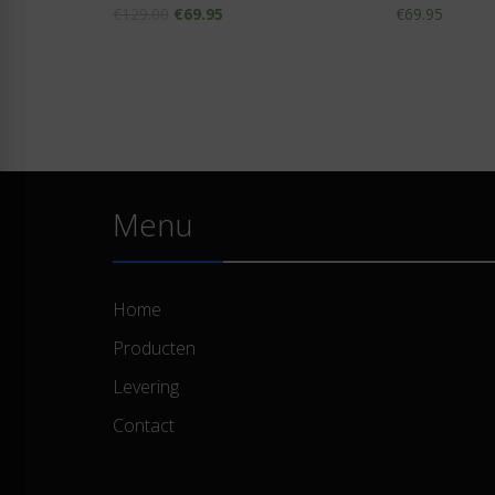
Waardering
Waardering
€
129.00
€
69.95
€
69.95
0
0
uit
uit
5
5
Menu
Home
Producten
Levering
Contact