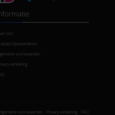
nformatie
ver ons
repaid Opwaarderen
lgemene voorwaarden
ivacy verklaring
AQ
Algemene voorwaarden
Privacy verklaring
FAQ