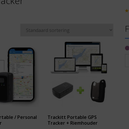
racker
Wa
5
u
F
rtable / Personal
Trackitt Portable GPS
r
Tracker + Riemhouder