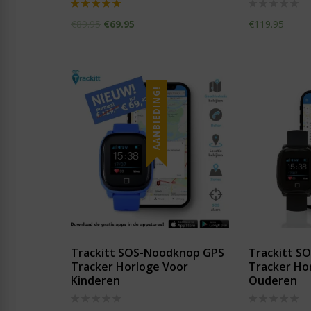
Waardering
Waardering
€
89.95
€
69.95
€
119.95
5.00
0
uit 5
uit
5
AANBIEDING!
Trackitt SOS-Noodknop GPS
Trackitt S
Tracker Horloge Voor
Tracker Ho
Kinderen
Ouderen