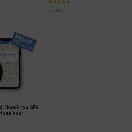
Waardering
€
159.95
5.00
uit 5
OS-Noodknop GPS
rloge Voor