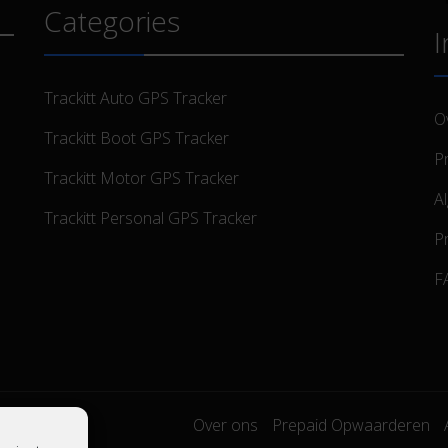
Categories
I
Trackitt Auto GPS Tracker
O
Trackitt Boot GPS Tracker
P
Trackitt Motor GPS Tracker
A
Trackitt Personal GPS Tracker
Pr
F
Over ons
Prepaid Opwaarderen