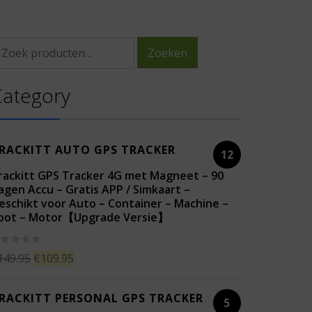
Zoeken
Category
RACKITT AUTO GPS TRACKER
12
rackitt GPS Tracker 4G met Magneet – 90
agen Accu – Gratis APP / Simkaart –
eschikt voor Auto – Container – Machine –
oot – Motor【Upgrade Versie】
aardering
149.95
€
109.95
t
RACKITT PERSONAL GPS TRACKER
5