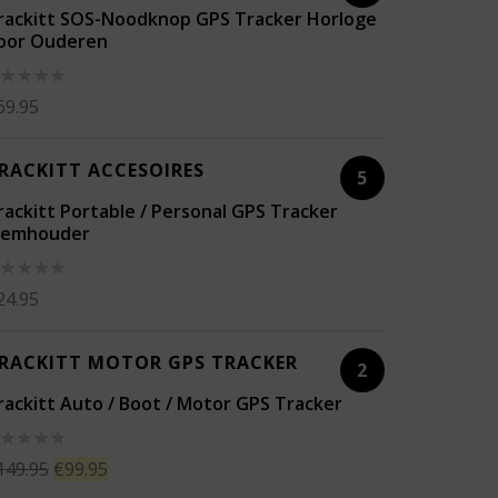
rackitt SOS-Noodknop GPS Tracker Horloge
oor Ouderen
aardering
69.95
t
RACKITT ACCESOIRES
5
rackitt Portable / Personal GPS Tracker
iemhouder
aardering
24.95
t
RACKITT MOTOR GPS TRACKER
2
rackitt Auto / Boot / Motor GPS Tracker
aardering
149.95
€
99.95