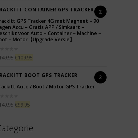
t
RACKITT CONTAINER GPS TRACKER
2
rackitt GPS Tracker 4G met Magneet – 90
agen Accu – Gratis APP / Simkaart –
eschikt voor Auto – Container – Machine –
oot – Motor【Upgrade Versie】
aardering
149.95
€
109.95
t
RACKITT BOOT GPS TRACKER
2
rackitt Auto / Boot / Motor GPS Tracker
aardering
149.95
€
99.95
t
ategorie